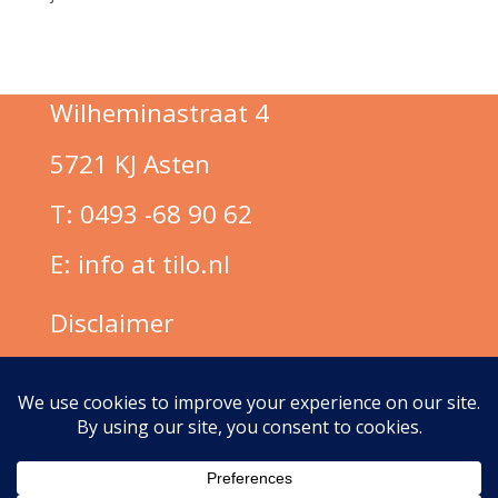
Wilheminastraat 4
5721 KJ Asten
T: 0493 -68 90 62
E: info at tilo.nl
Disclaimer
Privacy- en beveiligingsbeleid
Klachtenregeling